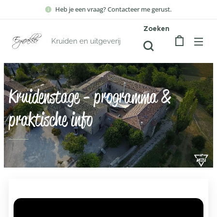
Heb je een vraag? Contacteer me gerust.
Zoeken
Kruiden en uitgeverij
Kruidenstage - programma &
praktische info