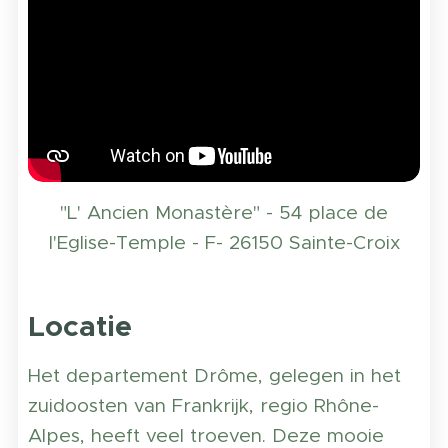
"L' Ancien Monastère" - 54 place de
l'Eglise-Temple - F- 26150 Sainte-Croix
Locatie
Het departement Drôme, gelegen in het
zuidoosten van Frankrijk, regio Rhône-
Alpes, heeft veel troeven. Deze mooie